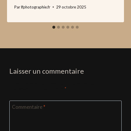
Par
lfphotographie.fr
29 octobre 2025
Laisser un commentaire
Votre adresse e-mail ne sera pas publiée.
Les champs
obligatoires sont indiqués avec
*
Commentaire
*