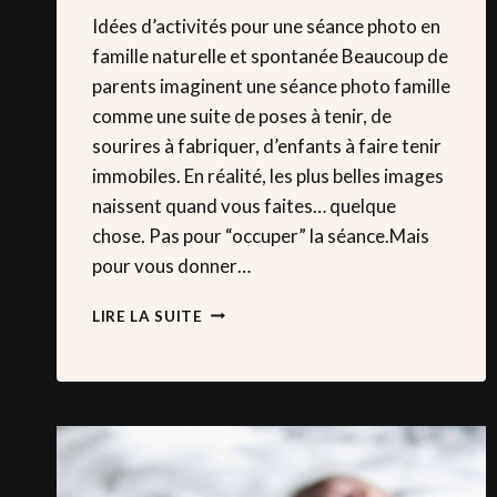
Idées d’activités pour une séance photo en
famille naturelle et spontanée Beaucoup de
parents imaginent une séance photo famille
comme une suite de poses à tenir, de
sourires à fabriquer, d’enfants à faire tenir
immobiles. En réalité, les plus belles images
naissent quand vous faites… quelque
chose. Pas pour “occuper” la séance.Mais
pour vous donner…
SÉANCE
LIRE LA SUITE
PHOTO
EN
FAMILLE
:
10
IDÉES
D’ACTIVITÉS
POUR