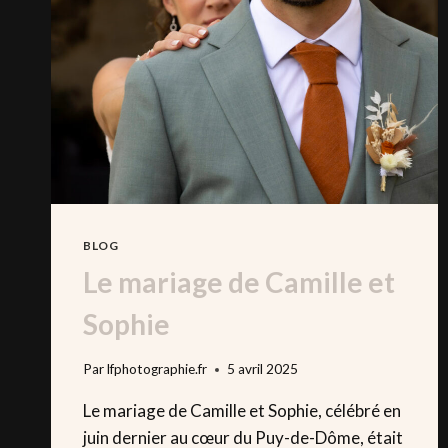
UN
PEU
MAL
À
L’AISE…
JE
NE
SAIS
PAS
TROP
À
QUOI
BLOG
M’ATTENDRE »
Le mariage de Camille et
Sophie
Par
lfphotographie.fr
5 avril 2025
Le mariage de Camille et Sophie, célébré en
juin dernier au cœur du Puy-de-Dôme, était