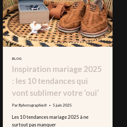
BLOG
Inspiration mariage 2025
: les 10 tendances qui
vont sublimer votre ‘oui’
Par
lfphotographie.fr
5 juin 2025
Les 10 tendances mariage 2025 à ne
surtout pas manquer