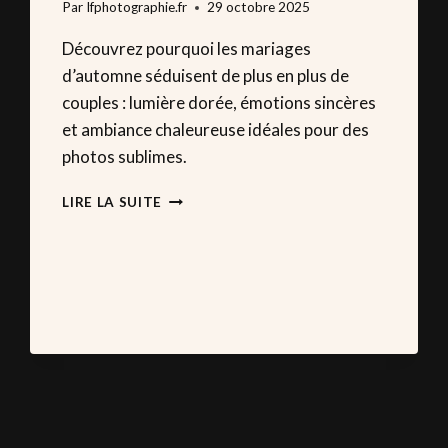
Par
lfphotographie.fr
29 octobre 2025
Découvrez pourquoi les mariages
d’automne séduisent de plus en plus de
couples : lumière dorée, émotions sincères
et ambiance chaleureuse idéales pour des
photos sublimes.
LE
LIRE LA SUITE
BOOM
DES
MARIAGES
D’AUTOMNE
:
QUAND
CETTE
SAISON
DEVIENT
LA
NOUVELLE