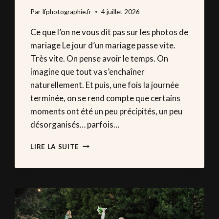
Par
lfphotographie.fr
4 juillet 2026
Ce que l’on ne vous dit pas sur les photos de
mariage Le jour d’un mariage passe vite.
Très vite. On pense avoir le temps. On
imagine que tout va s’enchaîner
naturellement. Et puis, une fois la journée
terminée, on se rend compte que certains
moments ont été un peu précipités, un peu
désorganisés… parfois…
LES
LIRE LA SUITE
ERREURS
QUI
GÂCHENT
SOUVENT
LES
PHOTOS
DE