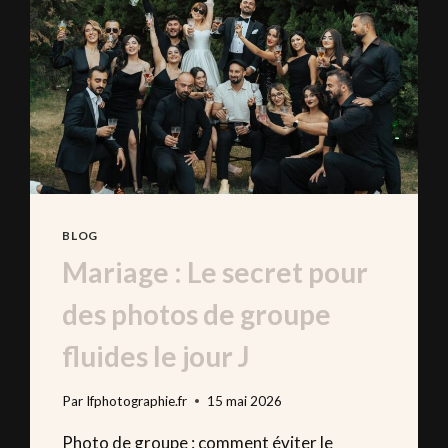
MARIAGE
(ET
COMMENT
LES
ÉVITER)
BLOG
Mariage : Le secret pour
des photos de groupe
fluides le jour J
Par
lfphotographie.fr
15 mai 2026
Photo de groupe : comment éviter le