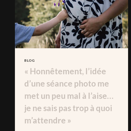
SÉANCE
?
IDÉES
CRÉATIVES
ET
ÉMOTIONNELLES
BLOG
« Honnêtement, l’idée
d’une séance photo me
met un peu mal à l’aise…
je ne sais pas trop à quoi
m’attendre »