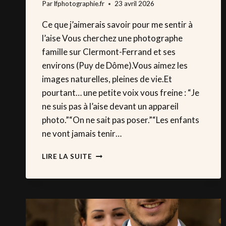
Par
lfphotographie.fr
23 avril 2026
Ce que j’aimerais savoir pour me sentir à
l’aise Vous cherchez une photographe
famille sur Clermont-Ferrand et ses
environs (Puy de Dôme).Vous aimez les
images naturelles, pleines de vie.Et
pourtant… une petite voix vous freine : “Je
ne suis pas à l’aise devant un appareil
photo.”“On ne sait pas poser.”“Les enfants
ne vont jamais tenir…
« HONNÊTEMENT,
LIRE LA SUITE
L’IDÉE
D’UNE
SÉANCE
PHOTO
ME
MET