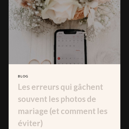
BLOG
Les erreurs qui gâchent
souvent les photos de
mariage (et comment les
éviter)