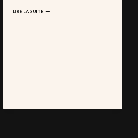
INSPIRATION
LIRE LA SUITE
MARIAGE
2025
:
LES
10
TENDANCES
QUI
VONT
SUBLIMER
VOTRE
‘OUI’