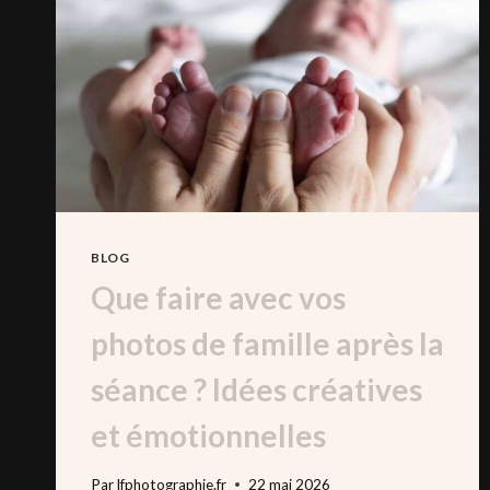
DES
IMAGES
SPONTANÉES
BLOG
Que faire avec vos
photos de famille après la
séance ? Idées créatives
et émotionnelles
Par
lfphotographie.fr
22 mai 2026