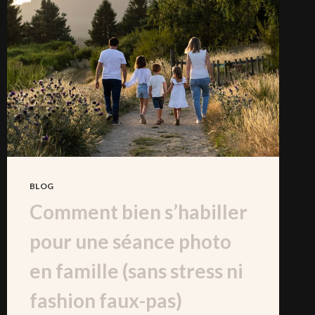
BLOG
Comment bien s’habiller
pour une séance photo
en famille (sans stress ni
fashion faux-pas)