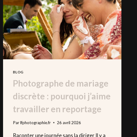
FAMILLE
(SANS
STRESS
NI
FASHION
FAUX-
PAS)
BLOG
Photographe de mariage
discrète : pourquoi j’aime
travailler en reportage
Par
lfphotographie.fr
26 avril 2026
Raconter une journée sans la diriger Il y a