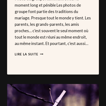
moment long et pénible Les photos de
groupe font partie des traditions du
mariage. Presque tout le monde y tient. Les
parents, les grands-parents, les amis
proches… c’est souvent le seul moment où
tout le monde est réuni au même endroit,
au même instant. Et pourtant, c’est aussi…
MARIAGE
LIRE LA SUITE
:
LE
SECRET
POUR
DES
PHOTOS
DE
GROUPE
FLUIDES
LE