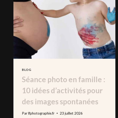
BLOG
Séance photo en famille :
10 idées d’activités pour
des images spontanées
Par
lfphotographie.fr
23 juillet 2026