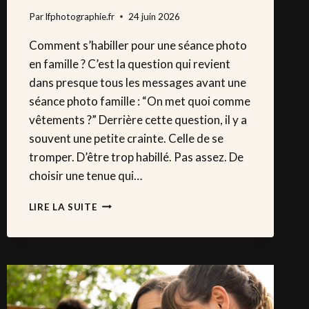
Par
lfphotographie.fr
24 juin 2026
Comment s’habiller pour une séance photo
en famille ? C’est la question qui revient
dans presque tous les messages avant une
séance photo famille : “On met quoi comme
vêtements ?” Derrière cette question, il y a
souvent une petite crainte. Celle de se
tromper. D’être trop habillé. Pas assez. De
choisir une tenue qui…
COMMENT
LIRE LA SUITE
BIEN
S’HABILLER
POUR
UNE
SÉANCE
PHOTO
EN