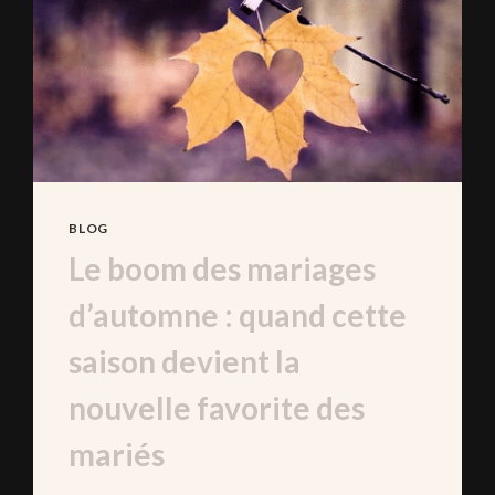
JOUR
J
BLOG
Le boom des mariages
d’automne : quand cette
saison devient la
nouvelle favorite des
mariés