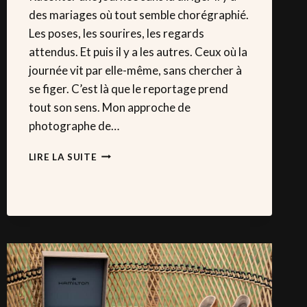
des mariages où tout semble chorégraphié.
Les poses, les sourires, les regards
attendus. Et puis il y a les autres. Ceux où la
journée vit par elle-même, sans chercher à
se figer. C’est là que le reportage prend
tout son sens. Mon approche de
photographe de…
PHOTOGRAPHE
LIRE LA SUITE
DE
MARIAGE
DISCRÈTE
:
POURQUOI
J’AIME
TRAVAILLER
EN
REPORTAGE