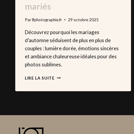
mariés
Par
lfphotographie.fr
29 octobre 2025
Découvrez pourquoi les mariages
d’automne séduisent de plus en plus de
couples : lumière dorée, émotions sincères
et ambiance chaleureuse idéales pour des
photos sublimes.
LE
LIRE LA SUITE
BOOM
DES
MARIAGES
D’AUTOMNE
:
QUAND
CETTE
SAISON
DEVIENT