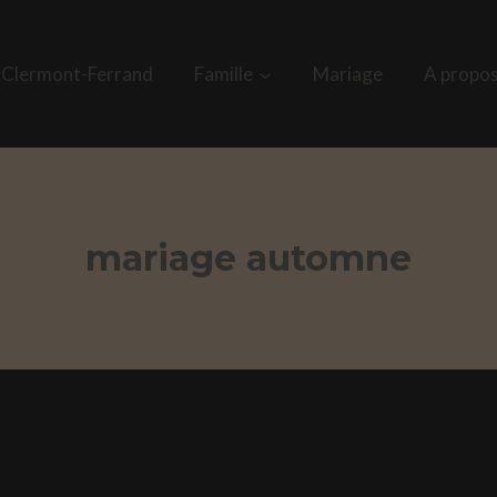
 Clermont-Ferrand
Famille
Mariage
A propo
mariage automne