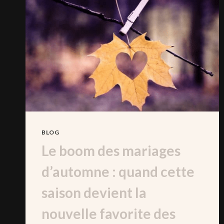
BLOG
Le boom des mariages
d’automne : quand cette
saison devient la
nouvelle favorite des